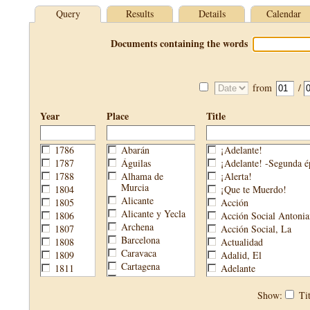
Query
Results
Details
Calendar
Documents containing the words
from
/
Year
Place
Title
1786
Abarán
¡Adelante!
1787
Águilas
¡Adelante! -Segunda é
1788
Alhama de
¡Alerta!
Murcia
1804
¡Que te Muerdo!
Alicante
1805
Acción
Alicante y Yecla
1806
Acción Social Antonia
Archena
1807
Acción Social, La
Barcelona
1808
Actualidad
Caravaca
1809
Adalid, El
Cartagena
1811
Adelante
Cehegín
1813
Aguijón, El
Cieza
1814
Águilas
Show:
Tit
Fortuna
1820
Águilas Nueva