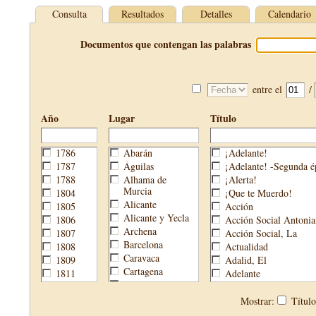
Consulta
Resultados
Detalles
Calendario
Documentos que contengan las palabras
entre el
/
Año
Lugar
Título
1786
Abarán
¡Adelante!
1787
Águilas
¡Adelante! -Segunda é
1788
Alhama de
¡Alerta!
Murcia
1804
¡Que te Muerdo!
Alicante
1805
Acción
Alicante y Yecla
1806
Acción Social Antonia
Archena
1807
Acción Social, La
Barcelona
1808
Actualidad
Caravaca
1809
Adalid, El
Cartagena
1811
Adelante
Cehegín
1813
Aguijón, El
Cieza
1814
Águilas
Mostrar:
Títul
Fortuna
1820
Águilas Nueva