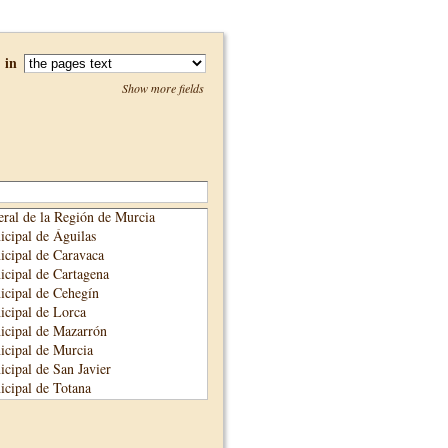
in
Show more fields
ral de la Región de Murcia
cipal de Águilas
cipal de Caravaca
cipal de Cartagena
cipal de Cehegín
cipal de Lorca
icipal de Mazarrón
cipal de Murcia
cipal de San Javier
cipal de Totana
cipal de Yecla
unicipal de Alhama de Murcia
adre Salmerón de Cieza