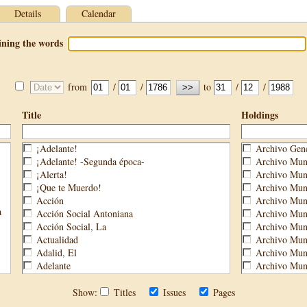
Details
Calendar
ining the words
from
/
/
to
/
/
Title
Holdings
¡Adelante!
Archivo Gene
¡Adelante! -Segunda época-
Archivo Muni
¡Alerta!
Archivo Muni
¡Que te Muerdo!
Archivo Muni
Acción
Archivo Muni
a
Acción Social Antoniana
Archivo Muni
Acción Social, La
Archivo Mun
Actualidad
Archivo Muni
Adalid, El
Archivo Muni
Adelante
Archivo Muni
Aguijón, El
Archivo Muni
Águilas
Biblioteca M
Show:
Titles
Issues
Pages
Águilas Nueva
Biblioteca P