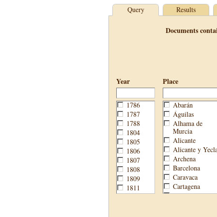
Query
Results
Documents conta
Year
Place
1786
Abarán
1787
Águilas
1788
Alhama de
Murcia
1804
Alicante
1805
Alicante y Yecl
1806
Archena
1807
Barcelona
1808
Caravaca
1809
Cartagena
1811
Cehegín
1813
Cieza
1814
Fortuna
1820