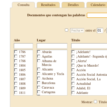
Consulta
Resultados
Detalles
Calendario
Documentos que contengan las palabras
entre el
/
Año
Lugar
Título
1786
Abarán
¡Adelante!
1787
Águilas
¡Adelante! -Segunda é
1788
Alhama de
¡Alerta!
Murcia
1804
¡Que te Muerdo!
Alicante
1805
Acción
Alicante y Yecla
1806
Acción Social Antonia
Archena
1807
Acción Social, La
Barcelona
1808
Actualidad
Caravaca
1809
Adalid, El
Cartagena
1811
Adelante
Cehegín
1813
Aguijón, El
Cieza
1814
Águilas
Mostrar:
Títul
Fortuna
1820
Águilas Nueva