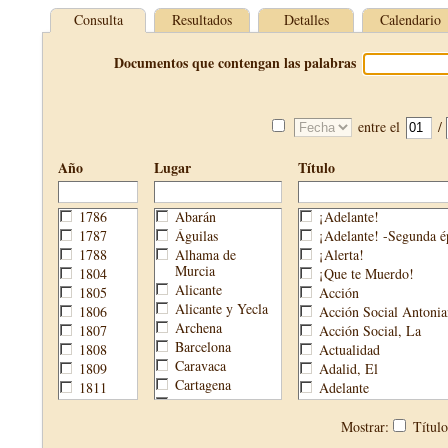
Consulta
Resultados
Detalles
Calendario
Documentos que contengan las palabras
entre el
/
Año
Lugar
Título
1786
Abarán
¡Adelante!
1787
Águilas
¡Adelante! -Segunda é
1788
Alhama de
¡Alerta!
Murcia
1804
¡Que te Muerdo!
Alicante
1805
Acción
Alicante y Yecla
1806
Acción Social Antonia
Archena
1807
Acción Social, La
Barcelona
1808
Actualidad
Caravaca
1809
Adalid, El
Cartagena
1811
Adelante
Cehegín
1813
Aguijón, El
Cieza
1814
Águilas
Mostrar:
Títul
Fortuna
1820
Águilas Nueva