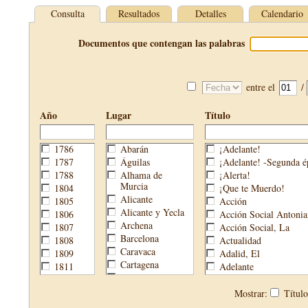
Consulta
Resultados
Detalles
Calendario
Documentos que contengan las palabras
entre el
/
Año
Lugar
Título
1786
Abarán
¡Adelante!
1787
Águilas
¡Adelante! -Segunda é
1788
Alhama de
¡Alerta!
Murcia
1804
¡Que te Muerdo!
Alicante
1805
Acción
Alicante y Yecla
1806
Acción Social Antonia
Archena
1807
Acción Social, La
Barcelona
1808
Actualidad
Caravaca
1809
Adalid, El
Cartagena
1811
Adelante
Cehegín
1813
Aguijón, El
Cieza
1814
Águilas
Mostrar:
Títul
Fortuna
1820
Águilas Nueva