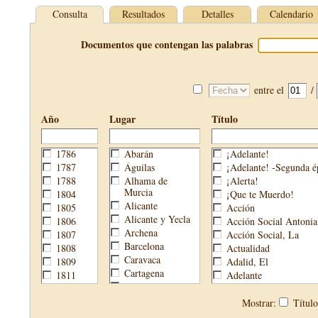
Consulta
Resultados
Detalles
Calendario
Documentos que contengan las palabras
entre el
/
Año
Lugar
Título
1786
Abarán
¡Adelante!
1787
Águilas
¡Adelante! -Segunda é
1788
Alhama de
¡Alerta!
Murcia
1804
¡Que te Muerdo!
Alicante
1805
Acción
Alicante y Yecla
1806
Acción Social Antonia
Archena
1807
Acción Social, La
Barcelona
1808
Actualidad
Caravaca
1809
Adalid, El
Cartagena
1811
Adelante
Cehegín
1813
Aguijón, El
Cieza
1814
Águilas
Mostrar:
Títul
Fortuna
1820
Águilas Nueva