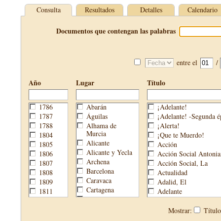
Consulta
Resultados
Detalles
Calendario
Documentos que contengan las palabras
entre el
/
Año
Lugar
Título
1786
Abarán
¡Adelante!
1787
Águilas
¡Adelante! -Segunda é
1788
Alhama de
¡Alerta!
Murcia
1804
¡Que te Muerdo!
Alicante
1805
Acción
Alicante y Yecla
1806
Acción Social Antonia
Archena
1807
Acción Social, La
Barcelona
1808
Actualidad
Caravaca
1809
Adalid, El
Cartagena
1811
Adelante
Cehegín
1813
Aguijón, El
Cieza
1814
Águilas
Mostrar:
Títul
Fortuna
1820
Águilas Nueva