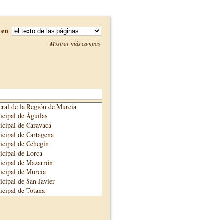
en
Mostrar más campos
ral de la Región de Murcia
cipal de Águilas
cipal de Caravaca
cipal de Cartagena
cipal de Cehegín
cipal de Lorca
icipal de Mazarrón
cipal de Murcia
cipal de San Javier
cipal de Totana
cipal de Yecla
unicipal de Alhama de Murcia
adre Salmerón de Cieza