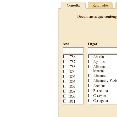
Consulta
Resultados
Documentos que conteng
Año
Lugar
1786
Abarán
1787
Águilas
1788
Alhama de
Murcia
1804
Alicante
1805
Alicante y Yecl
1806
Archena
1807
Barcelona
1808
Caravaca
1809
Cartagena
1811
Cehegín
1813
Cieza
1814
Fortuna
1820