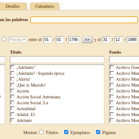
Detalles
Calendario
an las palabras
entre el
/
/
y el
/
/
Título
Fondo
¡Adelante!
Archivo Gene
¡Adelante! -Segunda época-
Archivo Muni
¡Alerta!
Archivo Muni
¡Que te Muerdo!
Archivo Muni
Acción
Archivo Muni
a
Acción Social Antoniana
Archivo Muni
Acción Social, La
Archivo Mun
Actualidad
Archivo Muni
Adalid, El
Archivo Muni
Adelante
Archivo Muni
Aguijón, El
Archivo Muni
Águilas
Biblioteca M
Mostrar:
Títulos
Ejemplares
Páginas
Águilas Nueva
Biblioteca P