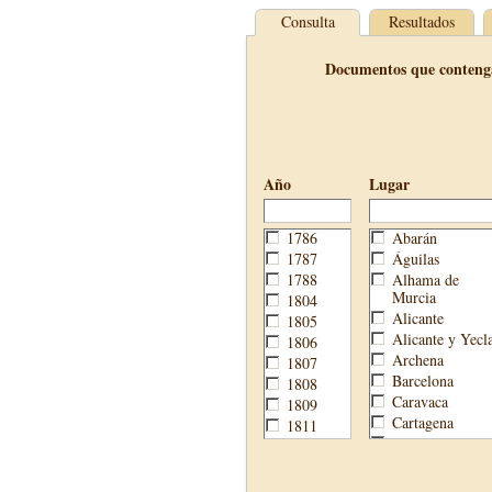
Consulta
Resultados
Documentos que conteng
Año
Lugar
1786
Abarán
1787
Águilas
1788
Alhama de
Murcia
1804
Alicante
1805
Alicante y Yecl
1806
Archena
1807
Barcelona
1808
Caravaca
1809
Cartagena
1811
Cehegín
1813
Cieza
1814
Fortuna
1820