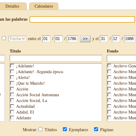
Detalles
Calendario
an las palabras
entre el
/
/
y el
/
/
Título
Fondo
¡Adelante!
Archivo Gene
¡Adelante! -Segunda época-
Archivo Muni
¡Alerta!
Archivo Muni
¡Que te Muerdo!
Archivo Muni
Acción
Archivo Muni
a
Acción Social Antoniana
Archivo Muni
Acción Social, La
Archivo Mun
Actualidad
Archivo Muni
Adalid, El
Archivo Muni
Adelante
Archivo Muni
Aguijón, El
Archivo Muni
Águilas
Biblioteca M
Mostrar:
Títulos
Ejemplares
Páginas
Águilas Nueva
Biblioteca P