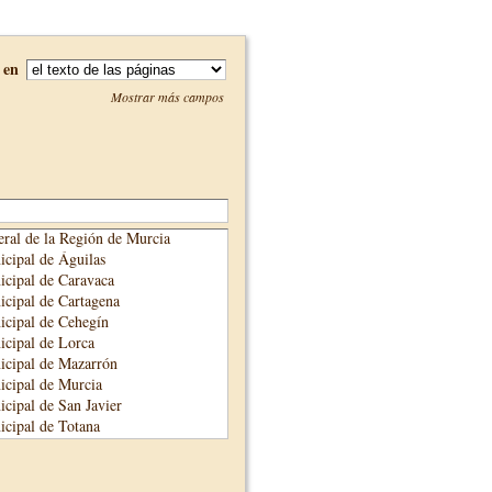
en
Mostrar más campos
ral de la Región de Murcia
cipal de Águilas
cipal de Caravaca
cipal de Cartagena
cipal de Cehegín
cipal de Lorca
icipal de Mazarrón
cipal de Murcia
cipal de San Javier
cipal de Totana
cipal de Yecla
unicipal de Alhama de Murcia
adre Salmerón de Cieza