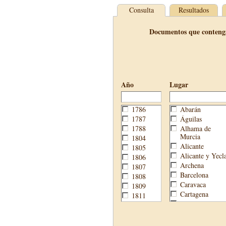
Consulta
Resultados
Documentos que conteng
Año
Lugar
1786
Abarán
1787
Águilas
1788
Alhama de
Murcia
1804
Alicante
1805
Alicante y Yecl
1806
Archena
1807
Barcelona
1808
Caravaca
1809
Cartagena
1811
Cehegín
1813
Cieza
1814
Fortuna
1820