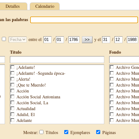
Detalles
Calendario
an las palabras
entre el
/
/
y el
/
/
Título
Fondo
¡Adelante!
Archivo Gene
¡Adelante! -Segunda época-
Archivo Muni
¡Alerta!
Archivo Muni
¡Que te Muerdo!
Archivo Muni
Acción
Archivo Muni
a
Acción Social Antoniana
Archivo Muni
Acción Social, La
Archivo Mun
Actualidad
Archivo Muni
Adalid, El
Archivo Muni
Adelante
Archivo Muni
Aguijón, El
Archivo Muni
Águilas
Biblioteca M
Mostrar:
Títulos
Ejemplares
Páginas
Águilas Nueva
Biblioteca P