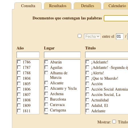
Consulta
Resultados
Detalles
Calendario
Documentos que contengan las palabras
entre el
/
Año
Lugar
Título
1786
Abarán
¡Adelante!
1787
Águilas
¡Adelante! -Segunda é
1788
Alhama de
¡Alerta!
Murcia
1804
¡Que te Muerdo!
Alicante
1805
Acción
Alicante y Yecla
1806
Acción Social Antonia
Archena
1807
Acción Social, La
Barcelona
1808
Actualidad
Caravaca
1809
Adalid, El
Cartagena
1811
Adelante
Cehegín
1813
Aguijón, El
Cieza
1814
Águilas
Mostrar:
Títul
Fortuna
1820
Águilas Nueva