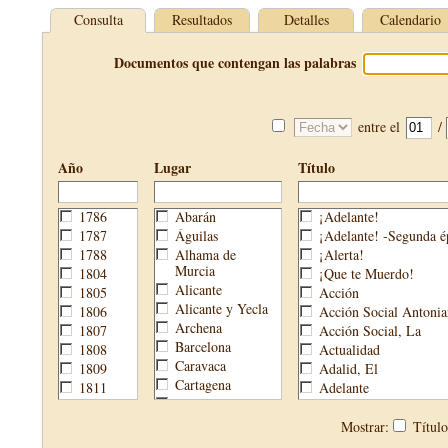
Consulta
Resultados
Detalles
Calendario
Documentos que contengan las palabras
entre el
/
Año
Lugar
Título
1786
Abarán
¡Adelante!
1787
Águilas
¡Adelante! -Segunda é
1788
Alhama de
¡Alerta!
Murcia
1804
¡Que te Muerdo!
Alicante
1805
Acción
Alicante y Yecla
1806
Acción Social Antonia
Archena
1807
Acción Social, La
Barcelona
1808
Actualidad
Caravaca
1809
Adalid, El
Cartagena
1811
Adelante
Cehegín
1813
Aguijón, El
Cieza
1814
Águilas
Mostrar:
Títul
Fortuna
1820
Águilas Nueva