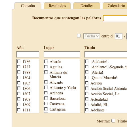
Consulta
Resultados
Detalles
Calendario
Documentos que contengan las palabras
entre el
/
Año
Lugar
Título
1786
Abarán
¡Adelante!
1787
Águilas
¡Adelante! -Segunda é
1788
Alhama de
¡Alerta!
Murcia
1804
¡Que te Muerdo!
Alicante
1805
Acción
Alicante y Yecla
1806
Acción Social Antonia
Archena
1807
Acción Social, La
Barcelona
1808
Actualidad
Caravaca
1809
Adalid, El
Cartagena
1811
Adelante
Cehegín
1813
Aguijón, El
Cieza
1814
Águilas
Mostrar:
Títul
Fortuna
1820
Águilas Nueva