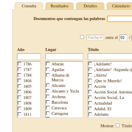
Consulta
Resultados
Detalles
Calendario
Documentos que contengan las palabras
entre el
/
Año
Lugar
Título
1786
Abarán
¡Adelante!
1787
Águilas
¡Adelante! -Segunda é
1788
Alhama de
¡Alerta!
Murcia
1804
¡Que te Muerdo!
Alicante
1805
Acción
Alicante y Yecla
1806
Acción Social Antonia
Archena
1807
Acción Social, La
Barcelona
1808
Actualidad
Caravaca
1809
Adalid, El
Cartagena
1811
Adelante
Cehegín
1813
Aguijón, El
Cieza
1814
Águilas
Mostrar:
Títul
Fortuna
1820
Águilas Nueva