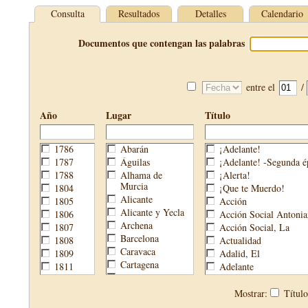
Consulta
Resultados
Detalles
Calendario
Documentos que contengan las palabras
entre el
/
Año
Lugar
Título
1786
Abarán
¡Adelante!
1787
Águilas
¡Adelante! -Segunda é
1788
Alhama de
¡Alerta!
Murcia
1804
¡Que te Muerdo!
Alicante
1805
Acción
Alicante y Yecla
1806
Acción Social Antonia
Archena
1807
Acción Social, La
Barcelona
1808
Actualidad
Caravaca
1809
Adalid, El
Cartagena
1811
Adelante
Cehegín
1813
Aguijón, El
Cieza
1814
Águilas
Mostrar:
Títul
Fortuna
1820
Águilas Nueva