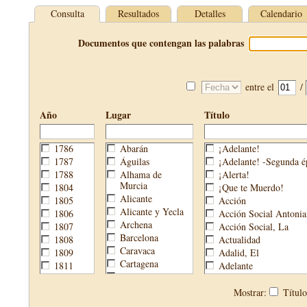
Consulta
Resultados
Detalles
Calendario
Documentos que contengan las palabras
entre el
/
Año
Lugar
Título
1786
Abarán
¡Adelante!
1787
Águilas
¡Adelante! -Segunda é
1788
Alhama de
¡Alerta!
Murcia
1804
¡Que te Muerdo!
Alicante
1805
Acción
Alicante y Yecla
1806
Acción Social Antonia
Archena
1807
Acción Social, La
Barcelona
1808
Actualidad
Caravaca
1809
Adalid, El
Cartagena
1811
Adelante
Cehegín
1813
Aguijón, El
Cieza
1814
Águilas
Mostrar:
Títul
Fortuna
1820
Águilas Nueva