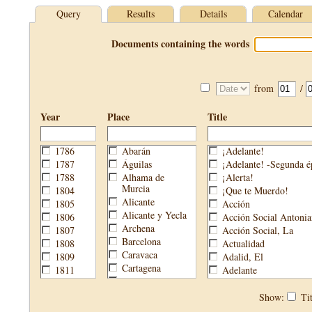
Query
Results
Details
Calendar
Documents containing the words
from
/
Year
Place
Title
1786
Abarán
¡Adelante!
1787
Águilas
¡Adelante! -Segunda é
1788
Alhama de
¡Alerta!
Murcia
1804
¡Que te Muerdo!
Alicante
1805
Acción
Alicante y Yecla
1806
Acción Social Antonia
Archena
1807
Acción Social, La
Barcelona
1808
Actualidad
Caravaca
1809
Adalid, El
Cartagena
1811
Adelante
Cehegín
1813
Aguijón, El
Cieza
1814
Águilas
Show:
Tit
Fortuna
1820
Águilas Nueva