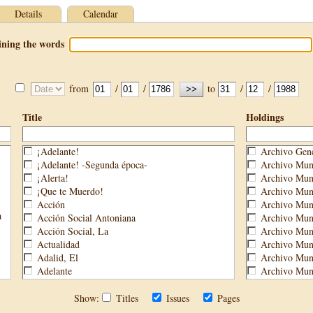
Details
Calendar
ining the words
from
/
/
to
/
/
Title
Holdings
¡Adelante!
Archivo Gene
¡Adelante! -Segunda época-
Archivo Muni
¡Alerta!
Archivo Muni
¡Que te Muerdo!
Archivo Muni
Acción
Archivo Muni
a
Acción Social Antoniana
Archivo Muni
Acción Social, La
Archivo Mun
Actualidad
Archivo Muni
Adalid, El
Archivo Muni
Adelante
Archivo Muni
Aguijón, El
Archivo Muni
Águilas
Biblioteca M
Show:
Titles
Issues
Pages
Águilas Nueva
Biblioteca P