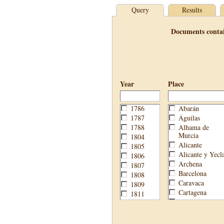
Query
Results
Documents conta
Year
Place
1786
Abarán
1787
Águilas
1788
Alhama de
Murcia
1804
Alicante
1805
Alicante y Yecl
1806
Archena
1807
Barcelona
1808
Caravaca
1809
Cartagena
1811
Cehegín
1813
Cieza
1814
Fortuna
1820