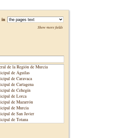
in
Show more fields
ral de la Región de Murcia
cipal de Águilas
cipal de Caravaca
cipal de Cartagena
cipal de Cehegín
cipal de Lorca
icipal de Mazarrón
cipal de Murcia
cipal de San Javier
cipal de Totana
cipal de Yecla
unicipal de Alhama de Murcia
adre Salmerón de Cieza