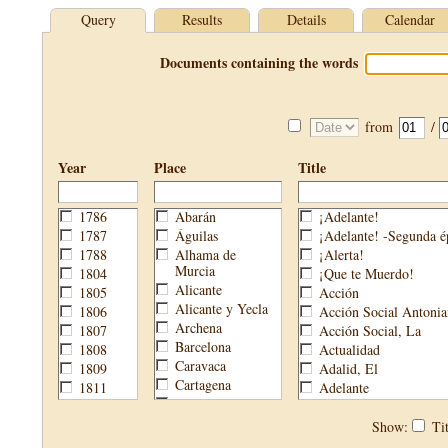
Query
Results
Details
Calendar
Documents containing the words
from
/
Year
Place
Title
1786
Abarán
¡Adelante!
1787
Águilas
¡Adelante! -Segunda é
1788
Alhama de
¡Alerta!
Murcia
1804
¡Que te Muerdo!
Alicante
1805
Acción
Alicante y Yecla
1806
Acción Social Antonia
Archena
1807
Acción Social, La
Barcelona
1808
Actualidad
Caravaca
1809
Adalid, El
Cartagena
1811
Adelante
Cehegín
1813
Aguijón, El
Cieza
1814
Águilas
Show:
Tit
Fortuna
1820
Águilas Nueva