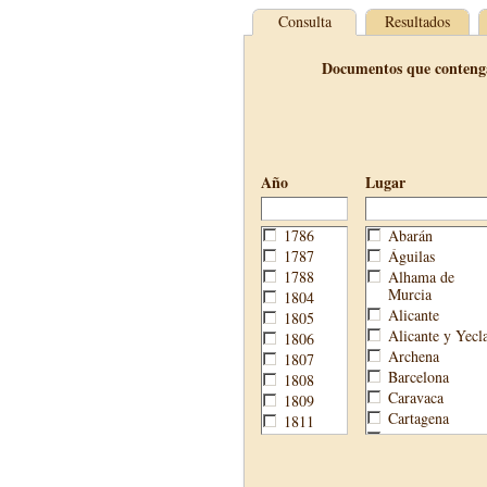
Consulta
Resultados
Documentos que conteng
Año
Lugar
1786
Abarán
1787
Águilas
1788
Alhama de
Murcia
1804
Alicante
1805
Alicante y Yecl
1806
Archena
1807
Barcelona
1808
Caravaca
1809
Cartagena
1811
Cehegín
1813
Cieza
1814
Fortuna
1820