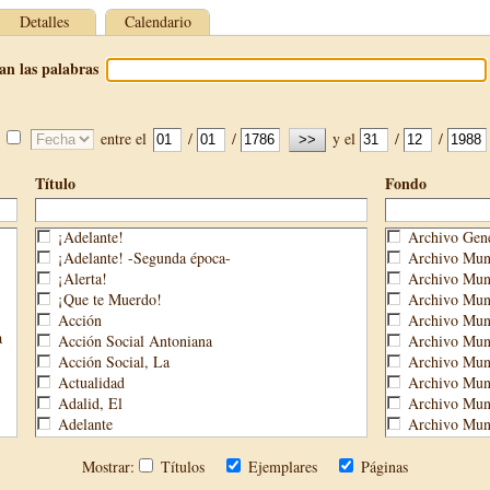
Detalles
Calendario
an las palabras
entre el
/
/
y el
/
/
Título
Fondo
¡Adelante!
Archivo Gene
¡Adelante! -Segunda época-
Archivo Muni
¡Alerta!
Archivo Muni
¡Que te Muerdo!
Archivo Muni
Acción
Archivo Muni
a
Acción Social Antoniana
Archivo Muni
Acción Social, La
Archivo Mun
Actualidad
Archivo Muni
Adalid, El
Archivo Muni
Adelante
Archivo Muni
Aguijón, El
Archivo Muni
Águilas
Biblioteca M
Mostrar:
Títulos
Ejemplares
Páginas
Águilas Nueva
Biblioteca P