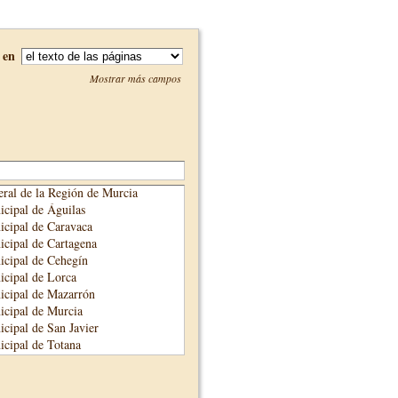
en
Mostrar más campos
ral de la Región de Murcia
cipal de Águilas
cipal de Caravaca
cipal de Cartagena
cipal de Cehegín
cipal de Lorca
icipal de Mazarrón
cipal de Murcia
cipal de San Javier
cipal de Totana
cipal de Yecla
unicipal de Alhama de Murcia
adre Salmerón de Cieza