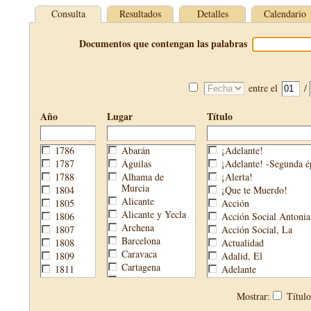
Consulta
Resultados
Detalles
Calendario
Documentos que contengan las palabras
entre el
/
Año
Lugar
Título
1786
Abarán
¡Adelante!
1787
Águilas
¡Adelante! -Segunda é
1788
Alhama de
¡Alerta!
Murcia
1804
¡Que te Muerdo!
Alicante
1805
Acción
Alicante y Yecla
1806
Acción Social Antonia
Archena
1807
Acción Social, La
Barcelona
1808
Actualidad
Caravaca
1809
Adalid, El
Cartagena
1811
Adelante
Cehegín
1813
Aguijón, El
Cieza
1814
Águilas
Mostrar:
Títul
Fortuna
1820
Águilas Nueva