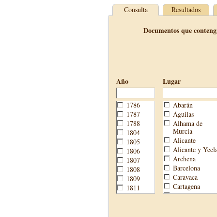
Consulta
Resultados
Documentos que conteng
Año
Lugar
1786
Abarán
1787
Águilas
1788
Alhama de
Murcia
1804
Alicante
1805
Alicante y Yecl
1806
Archena
1807
Barcelona
1808
Caravaca
1809
Cartagena
1811
Cehegín
1813
Cieza
1814
Fortuna
1820