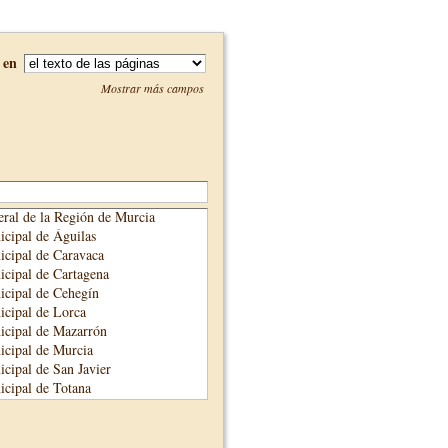
en
Mostrar más campos
ral de la Región de Murcia
cipal de Águilas
cipal de Caravaca
cipal de Cartagena
cipal de Cehegín
cipal de Lorca
icipal de Mazarrón
cipal de Murcia
cipal de San Javier
cipal de Totana
cipal de Yecla
unicipal de Alhama de Murcia
adre Salmerón de Cieza