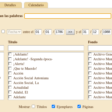
Detalles
Calendario
an las palabras
entre el
/
/
y el
/
/
Título
Fondo
¡Adelante!
Archivo Gene
¡Adelante! -Segunda época-
Archivo Muni
¡Alerta!
Archivo Muni
¡Que te Muerdo!
Archivo Muni
Acción
Archivo Muni
a
Acción Social Antoniana
Archivo Muni
Acción Social, La
Archivo Mun
Actualidad
Archivo Muni
Adalid, El
Archivo Muni
Adelante
Archivo Muni
Aguijón, El
Archivo Muni
Águilas
Biblioteca M
Mostrar:
Títulos
Ejemplares
Páginas
Águilas Nueva
Biblioteca P