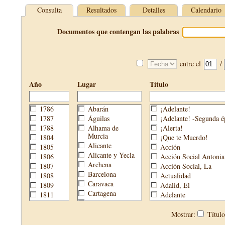
Consulta
Resultados
Detalles
Calendario
Documentos que contengan las palabras
entre el
/
Año
Lugar
Título
1786
Abarán
¡Adelante!
1787
Águilas
¡Adelante! -Segunda é
1788
Alhama de
¡Alerta!
Murcia
1804
¡Que te Muerdo!
Alicante
1805
Acción
Alicante y Yecla
1806
Acción Social Antonia
Archena
1807
Acción Social, La
Barcelona
1808
Actualidad
Caravaca
1809
Adalid, El
Cartagena
1811
Adelante
Cehegín
1813
Aguijón, El
Cieza
1814
Águilas
Mostrar:
Títul
Fortuna
1820
Águilas Nueva