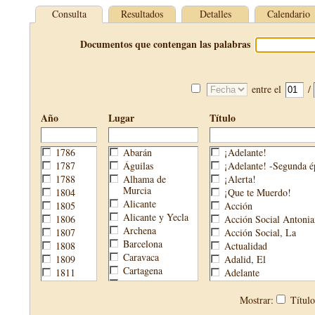
Consulta
Resultados
Detalles
Calendario
Documentos que contengan las palabras
entre el
/
Año
Lugar
Título
1786
Abarán
¡Adelante!
1787
Águilas
¡Adelante! -Segunda é
1788
Alhama de
¡Alerta!
Murcia
1804
¡Que te Muerdo!
Alicante
1805
Acción
Alicante y Yecla
1806
Acción Social Antonia
Archena
1807
Acción Social, La
Barcelona
1808
Actualidad
Caravaca
1809
Adalid, El
Cartagena
1811
Adelante
Cehegín
1813
Aguijón, El
Cieza
1814
Águilas
Mostrar:
Títul
Fortuna
1820
Águilas Nueva