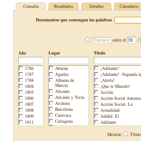
Consulta
Resultados
Detalles
Calendario
Documentos que contengan las palabras
entre el
/
Año
Lugar
Título
1786
Abarán
¡Adelante!
1787
Águilas
¡Adelante! -Segunda é
1788
Alhama de
¡Alerta!
Murcia
1804
¡Que te Muerdo!
Alicante
1805
Acción
Alicante y Yecla
1806
Acción Social Antonia
Archena
1807
Acción Social, La
Barcelona
1808
Actualidad
Caravaca
1809
Adalid, El
Cartagena
1811
Adelante
Cehegín
1813
Aguijón, El
Cieza
1814
Águilas
Mostrar:
Títul
Fortuna
1820
Águilas Nueva