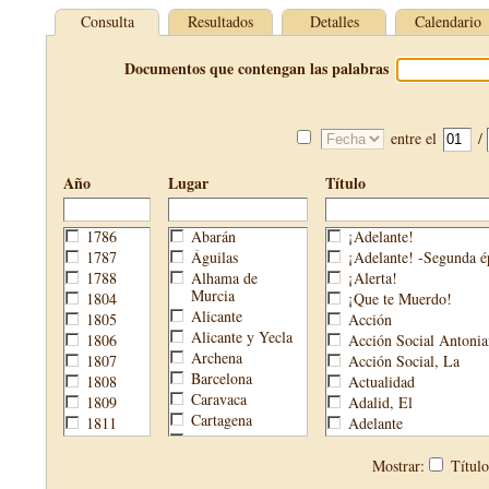
Consulta
Resultados
Detalles
Calendario
Documentos que contengan las palabras
entre el
/
Año
Lugar
Título
1786
Abarán
¡Adelante!
1787
Águilas
¡Adelante! -Segunda é
1788
Alhama de
¡Alerta!
Murcia
1804
¡Que te Muerdo!
Alicante
1805
Acción
Alicante y Yecla
1806
Acción Social Antonia
Archena
1807
Acción Social, La
Barcelona
1808
Actualidad
Caravaca
1809
Adalid, El
Cartagena
1811
Adelante
Cehegín
1813
Aguijón, El
Cieza
1814
Águilas
Mostrar:
Títul
Fortuna
1820
Águilas Nueva