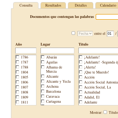
Consulta
Resultados
Detalles
Calendario
Documentos que contengan las palabras
entre el
/
Año
Lugar
Título
1786
Abarán
¡Adelante!
1787
Águilas
¡Adelante! -Segunda é
1788
Alhama de
¡Alerta!
Murcia
1804
¡Que te Muerdo!
Alicante
1805
Acción
Alicante y Yecla
1806
Acción Social Antonia
Archena
1807
Acción Social, La
Barcelona
1808
Actualidad
Caravaca
1809
Adalid, El
Cartagena
1811
Adelante
Cehegín
1813
Aguijón, El
Cieza
1814
Águilas
Mostrar:
Títul
Fortuna
1820
Águilas Nueva