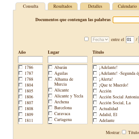
Consulta
Resultados
Detalles
Calendario
Documentos que contengan las palabras
entre el
/
Año
Lugar
Título
1786
Abarán
¡Adelante!
1787
Águilas
¡Adelante! -Segunda é
1788
Alhama de
¡Alerta!
Murcia
1804
¡Que te Muerdo!
Alicante
1805
Acción
Alicante y Yecla
1806
Acción Social Antonia
Archena
1807
Acción Social, La
Barcelona
1808
Actualidad
Caravaca
1809
Adalid, El
Cartagena
1811
Adelante
Cehegín
1813
Aguijón, El
Cieza
1814
Águilas
Mostrar:
Títul
Fortuna
1820
Águilas Nueva