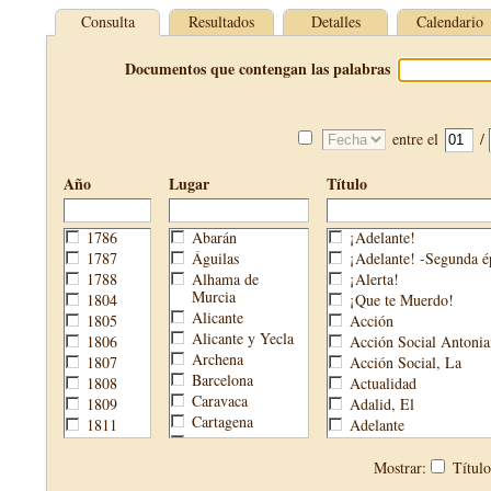
Consulta
Resultados
Detalles
Calendario
Documentos que contengan las palabras
entre el
/
Año
Lugar
Título
1786
Abarán
¡Adelante!
1787
Águilas
¡Adelante! -Segunda é
1788
Alhama de
¡Alerta!
Murcia
1804
¡Que te Muerdo!
Alicante
1805
Acción
Alicante y Yecla
1806
Acción Social Antonia
Archena
1807
Acción Social, La
Barcelona
1808
Actualidad
Caravaca
1809
Adalid, El
Cartagena
1811
Adelante
Cehegín
1813
Aguijón, El
Cieza
1814
Águilas
Mostrar:
Títul
Fortuna
1820
Águilas Nueva