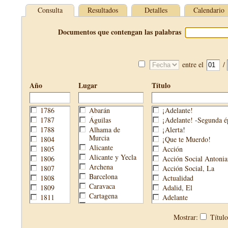
Consulta
Resultados
Detalles
Calendario
Documentos que contengan las palabras
entre el
/
Año
Lugar
Título
1786
Abarán
¡Adelante!
1787
Águilas
¡Adelante! -Segunda é
1788
Alhama de
¡Alerta!
Murcia
1804
¡Que te Muerdo!
Alicante
1805
Acción
Alicante y Yecla
1806
Acción Social Antonia
Archena
1807
Acción Social, La
Barcelona
1808
Actualidad
Caravaca
1809
Adalid, El
Cartagena
1811
Adelante
Cehegín
1813
Aguijón, El
Cieza
1814
Águilas
Mostrar:
Títul
Fortuna
1820
Águilas Nueva