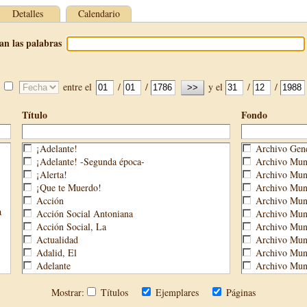
Detalles
Calendario
an las palabras
entre el
/
/
y el
/
/
Título
Fondo
¡Adelante!
Archivo Gene
¡Adelante! -Segunda época-
Archivo Muni
¡Alerta!
Archivo Muni
¡Que te Muerdo!
Archivo Muni
Acción
Archivo Muni
a
Acción Social Antoniana
Archivo Muni
Acción Social, La
Archivo Mun
Actualidad
Archivo Muni
Adalid, El
Archivo Muni
Adelante
Archivo Muni
Aguijón, El
Archivo Muni
Águilas
Biblioteca M
Mostrar:
Títulos
Ejemplares
Páginas
Águilas Nueva
Biblioteca P