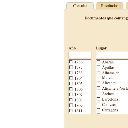
Consulta
Resultados
Documentos que conteng
Año
Lugar
1786
Abarán
1787
Águilas
1788
Alhama de
Murcia
1804
Alicante
1805
Alicante y Yecl
1806
Archena
1807
Barcelona
1808
Caravaca
1809
Cartagena
1811
Cehegín
1813
Cieza
1814
Fortuna
1820