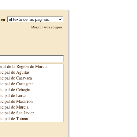
en
Mostrar más campos
ral de la Región de Murcia
cipal de Águilas
cipal de Caravaca
cipal de Cartagena
cipal de Cehegín
cipal de Lorca
icipal de Mazarrón
cipal de Murcia
cipal de San Javier
cipal de Totana
cipal de Yecla
unicipal de Alhama de Murcia
adre Salmerón de Cieza