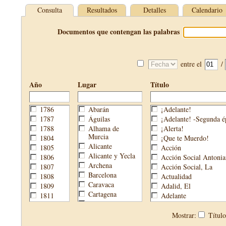
Consulta
Resultados
Detalles
Calendario
Documentos que contengan las palabras
entre el
/
Año
Lugar
Título
1786
Abarán
¡Adelante!
1787
Águilas
¡Adelante! -Segunda é
1788
Alhama de
¡Alerta!
Murcia
1804
¡Que te Muerdo!
Alicante
1805
Acción
Alicante y Yecla
1806
Acción Social Antonia
Archena
1807
Acción Social, La
Barcelona
1808
Actualidad
Caravaca
1809
Adalid, El
Cartagena
1811
Adelante
Cehegín
1813
Aguijón, El
Cieza
1814
Águilas
Mostrar:
Títul
Fortuna
1820
Águilas Nueva