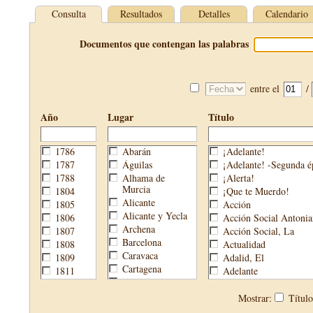
Consulta
Resultados
Detalles
Calendario
Documentos que contengan las palabras
entre el
/
Año
Lugar
Título
1786
Abarán
¡Adelante!
1787
Águilas
¡Adelante! -Segunda é
1788
Alhama de
¡Alerta!
Murcia
1804
¡Que te Muerdo!
Alicante
1805
Acción
Alicante y Yecla
1806
Acción Social Antonia
Archena
1807
Acción Social, La
Barcelona
1808
Actualidad
Caravaca
1809
Adalid, El
Cartagena
1811
Adelante
Cehegín
1813
Aguijón, El
Cieza
1814
Águilas
Mostrar:
Títul
Fortuna
1820
Águilas Nueva