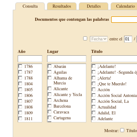
Consulta
Resultados
Detalles
Calendario
Documentos que contengan las palabras
entre el
/
Año
Lugar
Título
1786
Abarán
¡Adelante!
1787
Águilas
¡Adelante! -Segunda é
1788
Alhama de
¡Alerta!
Murcia
1804
¡Que te Muerdo!
Alicante
1805
Acción
Alicante y Yecla
1806
Acción Social Antonia
Archena
1807
Acción Social, La
Barcelona
1808
Actualidad
Caravaca
1809
Adalid, El
Cartagena
1811
Adelante
Cehegín
1813
Aguijón, El
Cieza
1814
Águilas
Mostrar:
Títul
Fortuna
1820
Águilas Nueva