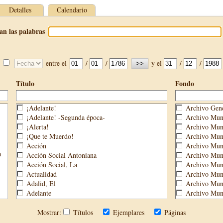
Detalles
Calendario
an las palabras
entre el
/
/
y el
/
/
Título
Fondo
¡Adelante!
Archivo Gene
¡Adelante! -Segunda época-
Archivo Muni
¡Alerta!
Archivo Muni
¡Que te Muerdo!
Archivo Muni
Acción
Archivo Muni
a
Acción Social Antoniana
Archivo Muni
Acción Social, La
Archivo Mun
Actualidad
Archivo Muni
Adalid, El
Archivo Muni
Adelante
Archivo Muni
Aguijón, El
Archivo Muni
Águilas
Biblioteca M
Mostrar:
Títulos
Ejemplares
Páginas
Águilas Nueva
Biblioteca P