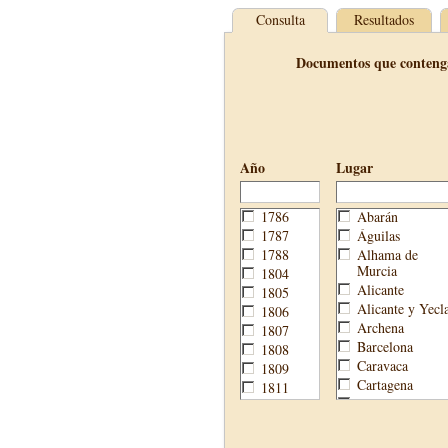
Consulta
Resultados
Documentos que conteng
Año
Lugar
1786
Abarán
1787
Águilas
1788
Alhama de
Murcia
1804
Alicante
1805
Alicante y Yecl
1806
Archena
1807
Barcelona
1808
Caravaca
1809
Cartagena
1811
Cehegín
1813
Cieza
1814
Fortuna
1820