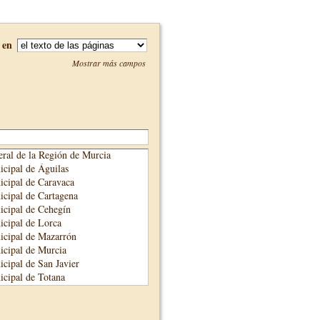
en
Mostrar más campos
ral de la Región de Murcia
cipal de Águilas
cipal de Caravaca
cipal de Cartagena
cipal de Cehegín
cipal de Lorca
icipal de Mazarrón
cipal de Murcia
cipal de San Javier
cipal de Totana
cipal de Yecla
unicipal de Alhama de Murcia
adre Salmerón de Cieza