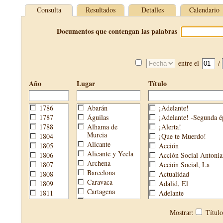
Consulta
Resultados
Detalles
Calendario
Documentos que contengan las palabras
entre el
/
Año
Lugar
Título
1786
Abarán
¡Adelante!
1787
Águilas
¡Adelante! -Segunda é
1788
Alhama de
¡Alerta!
Murcia
1804
¡Que te Muerdo!
Alicante
1805
Acción
Alicante y Yecla
1806
Acción Social Antonia
Archena
1807
Acción Social, La
Barcelona
1808
Actualidad
Caravaca
1809
Adalid, El
Cartagena
1811
Adelante
Cehegín
1813
Aguijón, El
Cieza
1814
Águilas
Mostrar:
Títul
Fortuna
1820
Águilas Nueva