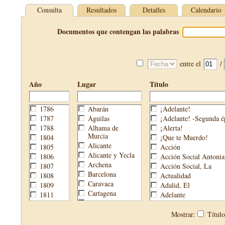
Consulta
Resultados
Detalles
Calendario
Documentos que contengan las palabras
entre el
/
Año
Lugar
Título
1786
Abarán
¡Adelante!
1787
Águilas
¡Adelante! -Segunda é
1788
Alhama de
¡Alerta!
Murcia
1804
¡Que te Muerdo!
Alicante
1805
Acción
Alicante y Yecla
1806
Acción Social Antonia
Archena
1807
Acción Social, La
Barcelona
1808
Actualidad
Caravaca
1809
Adalid, El
Cartagena
1811
Adelante
Cehegín
1813
Aguijón, El
Cieza
1814
Águilas
Mostrar:
Títul
Fortuna
1820
Águilas Nueva