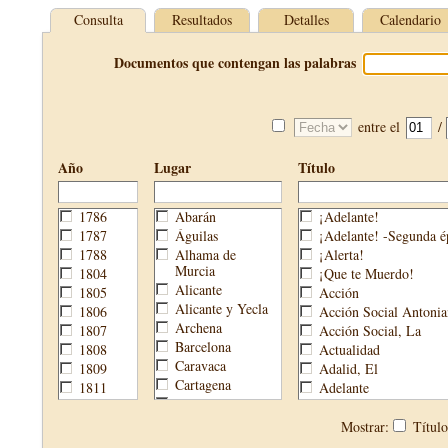
Consulta
Resultados
Detalles
Calendario
Documentos que contengan las palabras
entre el
/
Año
Lugar
Título
1786
Abarán
¡Adelante!
1787
Águilas
¡Adelante! -Segunda é
1788
Alhama de
¡Alerta!
Murcia
1804
¡Que te Muerdo!
Alicante
1805
Acción
Alicante y Yecla
1806
Acción Social Antonia
Archena
1807
Acción Social, La
Barcelona
1808
Actualidad
Caravaca
1809
Adalid, El
Cartagena
1811
Adelante
Cehegín
1813
Aguijón, El
Cieza
1814
Águilas
Mostrar:
Títul
Fortuna
1820
Águilas Nueva