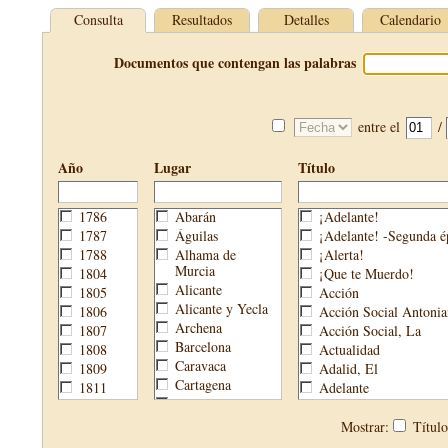
Consulta
Resultados
Detalles
Calendario
Documentos que contengan las palabras
entre el
/
Año
Lugar
Título
1786
Abarán
¡Adelante!
1787
Águilas
¡Adelante! -Segunda é
1788
Alhama de
¡Alerta!
Murcia
1804
¡Que te Muerdo!
Alicante
1805
Acción
Alicante y Yecla
1806
Acción Social Antonia
Archena
1807
Acción Social, La
Barcelona
1808
Actualidad
Caravaca
1809
Adalid, El
Cartagena
1811
Adelante
Cehegín
1813
Aguijón, El
Cieza
1814
Águilas
Mostrar:
Títul
Fortuna
1820
Águilas Nueva