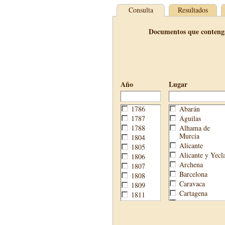
Consulta
Resultados
Documentos que conteng
Año
Lugar
1786
Abarán
1787
Águilas
1788
Alhama de
Murcia
1804
Alicante
1805
Alicante y Yecl
1806
Archena
1807
Barcelona
1808
Caravaca
1809
Cartagena
1811
Cehegín
1813
Cieza
1814
Fortuna
1820