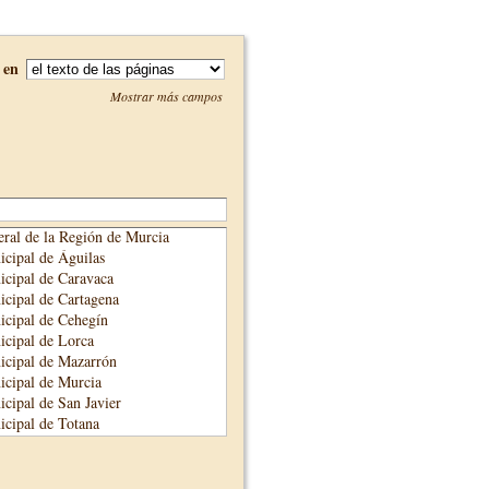
en
Mostrar más campos
ral de la Región de Murcia
cipal de Águilas
cipal de Caravaca
cipal de Cartagena
cipal de Cehegín
cipal de Lorca
icipal de Mazarrón
cipal de Murcia
cipal de San Javier
cipal de Totana
cipal de Yecla
unicipal de Alhama de Murcia
adre Salmerón de Cieza