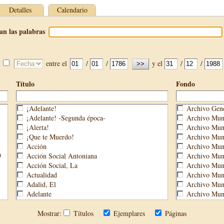
Detalles
Calendario
an las palabras
entre el
/
/
y el
/
/
Título
Fondo
¡Adelante!
Archivo Gene
¡Adelante! -Segunda época-
Archivo Muni
¡Alerta!
Archivo Muni
¡Que te Muerdo!
Archivo Muni
Acción
Archivo Muni
a
Acción Social Antoniana
Archivo Muni
Acción Social, La
Archivo Mun
Actualidad
Archivo Muni
Adalid, El
Archivo Muni
Adelante
Archivo Muni
Aguijón, El
Archivo Muni
Águilas
Biblioteca M
Mostrar:
Títulos
Ejemplares
Páginas
Águilas Nueva
Biblioteca P