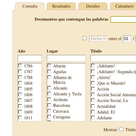
Consulta
Resultados
Detalles
Calendario
Documentos que contengan las palabras
entre el
/
Año
Lugar
Título
1786
Abarán
¡Adelante!
1787
Águilas
¡Adelante! -Segunda é
1788
Alhama de
¡Alerta!
Murcia
1804
¡Que te Muerdo!
Alicante
1805
Acción
Alicante y Yecla
1806
Acción Social Antonia
Archena
1807
Acción Social, La
Barcelona
1808
Actualidad
Caravaca
1809
Adalid, El
Cartagena
1811
Adelante
Cehegín
1813
Aguijón, El
Cieza
1814
Águilas
Mostrar:
Títul
Fortuna
1820
Águilas Nueva