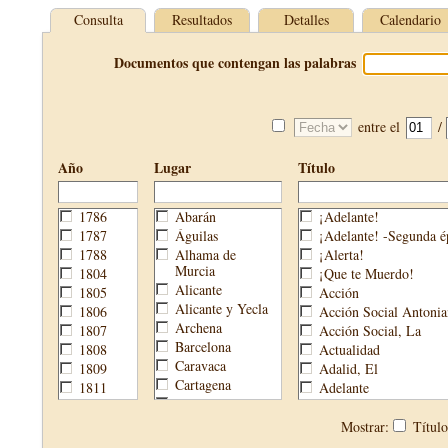
Consulta
Resultados
Detalles
Calendario
Documentos que contengan las palabras
entre el
/
Año
Lugar
Título
1786
Abarán
¡Adelante!
1787
Águilas
¡Adelante! -Segunda é
1788
Alhama de
¡Alerta!
Murcia
1804
¡Que te Muerdo!
Alicante
1805
Acción
Alicante y Yecla
1806
Acción Social Antonia
Archena
1807
Acción Social, La
Barcelona
1808
Actualidad
Caravaca
1809
Adalid, El
Cartagena
1811
Adelante
Cehegín
1813
Aguijón, El
Cieza
1814
Águilas
Mostrar:
Títul
Fortuna
1820
Águilas Nueva