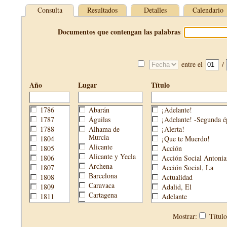
Consulta
Resultados
Detalles
Calendario
Documentos que contengan las palabras
entre el
/
Año
Lugar
Título
1786
Abarán
¡Adelante!
1787
Águilas
¡Adelante! -Segunda é
1788
Alhama de
¡Alerta!
Murcia
1804
¡Que te Muerdo!
Alicante
1805
Acción
Alicante y Yecla
1806
Acción Social Antonia
Archena
1807
Acción Social, La
Barcelona
1808
Actualidad
Caravaca
1809
Adalid, El
Cartagena
1811
Adelante
Cehegín
1813
Aguijón, El
Cieza
1814
Águilas
Mostrar:
Títul
Fortuna
1820
Águilas Nueva