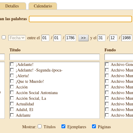
Detalles
Calendario
an las palabras
entre el
/
/
y el
/
/
Título
Fondo
¡Adelante!
Archivo Gene
¡Adelante! -Segunda época-
Archivo Muni
¡Alerta!
Archivo Muni
¡Que te Muerdo!
Archivo Muni
Acción
Archivo Muni
a
Acción Social Antoniana
Archivo Muni
Acción Social, La
Archivo Mun
Actualidad
Archivo Muni
Adalid, El
Archivo Muni
Adelante
Archivo Muni
Aguijón, El
Archivo Muni
Águilas
Biblioteca M
Mostrar:
Títulos
Ejemplares
Páginas
Águilas Nueva
Biblioteca P