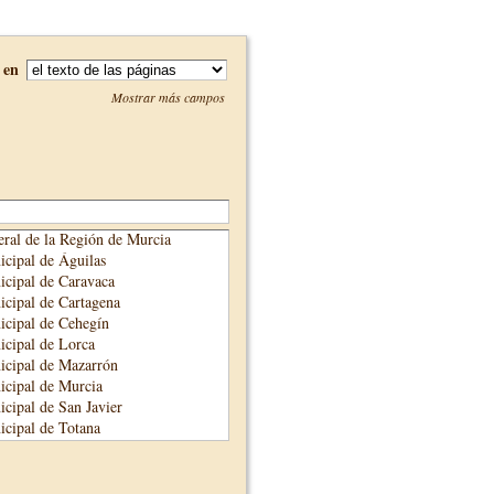
en
Mostrar más campos
ral de la Región de Murcia
cipal de Águilas
cipal de Caravaca
cipal de Cartagena
cipal de Cehegín
cipal de Lorca
icipal de Mazarrón
cipal de Murcia
cipal de San Javier
cipal de Totana
cipal de Yecla
unicipal de Alhama de Murcia
adre Salmerón de Cieza