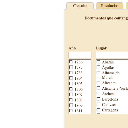
Consulta
Resultados
Documentos que conteng
Año
Lugar
1786
Abarán
1787
Águilas
1788
Alhama de
Murcia
1804
Alicante
1805
Alicante y Yecl
1806
Archena
1807
Barcelona
1808
Caravaca
1809
Cartagena
1811
Cehegín
1813
Cieza
1814
Fortuna
1820