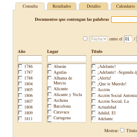
Consulta
Resultados
Detalles
Calendario
Documentos que contengan las palabras
entre el
/
Año
Lugar
Título
1786
Abarán
¡Adelante!
1787
Águilas
¡Adelante! -Segunda é
1788
Alhama de
¡Alerta!
Murcia
1804
¡Que te Muerdo!
Alicante
1805
Acción
Alicante y Yecla
1806
Acción Social Antonia
Archena
1807
Acción Social, La
Barcelona
1808
Actualidad
Caravaca
1809
Adalid, El
Cartagena
1811
Adelante
Cehegín
1813
Aguijón, El
Cieza
1814
Águilas
Mostrar:
Títul
Fortuna
1820
Águilas Nueva