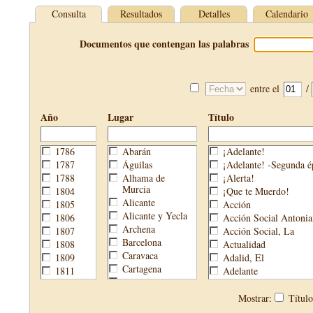
Consulta
Resultados
Detalles
Calendario
Documentos que contengan las palabras
entre el
/
Año
Lugar
Título
1786
Abarán
¡Adelante!
1787
Águilas
¡Adelante! -Segunda é
1788
Alhama de
¡Alerta!
Murcia
1804
¡Que te Muerdo!
Alicante
1805
Acción
Alicante y Yecla
1806
Acción Social Antonia
Archena
1807
Acción Social, La
Barcelona
1808
Actualidad
Caravaca
1809
Adalid, El
Cartagena
1811
Adelante
Cehegín
1813
Aguijón, El
Cieza
1814
Águilas
Mostrar:
Títul
Fortuna
1820
Águilas Nueva