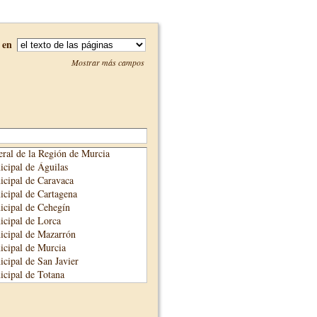
en
Mostrar más campos
ral de la Región de Murcia
cipal de Águilas
cipal de Caravaca
cipal de Cartagena
cipal de Cehegín
cipal de Lorca
icipal de Mazarrón
cipal de Murcia
cipal de San Javier
cipal de Totana
cipal de Yecla
unicipal de Alhama de Murcia
adre Salmerón de Cieza