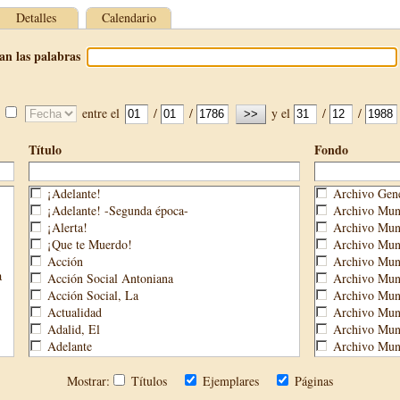
Detalles
Calendario
an las palabras
entre el
/
/
y el
/
/
Título
Fondo
¡Adelante!
Archivo Gene
¡Adelante! -Segunda época-
Archivo Muni
¡Alerta!
Archivo Muni
¡Que te Muerdo!
Archivo Muni
Acción
Archivo Muni
a
Acción Social Antoniana
Archivo Muni
Acción Social, La
Archivo Mun
Actualidad
Archivo Muni
Adalid, El
Archivo Muni
Adelante
Archivo Muni
Aguijón, El
Archivo Muni
Águilas
Biblioteca M
Mostrar:
Títulos
Ejemplares
Páginas
Águilas Nueva
Biblioteca P