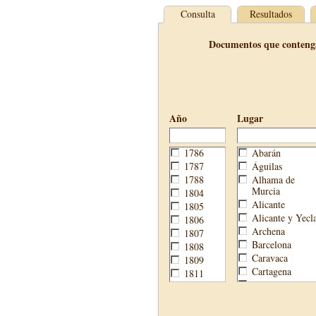
Consulta
Resultados
Documentos que conteng
Año
Lugar
1786
Abarán
1787
Águilas
1788
Alhama de
Murcia
1804
Alicante
1805
Alicante y Yecl
1806
Archena
1807
Barcelona
1808
Caravaca
1809
Cartagena
1811
Cehegín
1813
Cieza
1814
Fortuna
1820