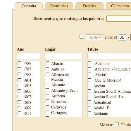
Consulta
Resultados
Detalles
Calendario
Documentos que contengan las palabras
entre el
/
Año
Lugar
Título
1786
Abarán
¡Adelante!
1787
Águilas
¡Adelante! -Segunda é
1788
Alhama de
¡Alerta!
Murcia
1804
¡Que te Muerdo!
Alicante
1805
Acción
Alicante y Yecla
1806
Acción Social Antonia
Archena
1807
Acción Social, La
Barcelona
1808
Actualidad
Caravaca
1809
Adalid, El
Cartagena
1811
Adelante
Cehegín
1813
Aguijón, El
Cieza
1814
Águilas
Mostrar:
Títul
Fortuna
1820
Águilas Nueva