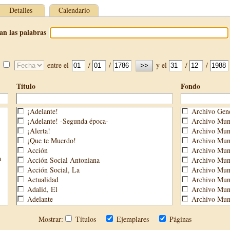
Detalles
Calendario
an las palabras
entre el
/
/
y el
/
/
Título
Fondo
¡Adelante!
Archivo Gene
¡Adelante! -Segunda época-
Archivo Muni
¡Alerta!
Archivo Muni
¡Que te Muerdo!
Archivo Muni
Acción
Archivo Muni
a
Acción Social Antoniana
Archivo Muni
Acción Social, La
Archivo Mun
Actualidad
Archivo Muni
Adalid, El
Archivo Muni
Adelante
Archivo Muni
Aguijón, El
Archivo Muni
Águilas
Biblioteca M
Mostrar:
Títulos
Ejemplares
Páginas
Águilas Nueva
Biblioteca P