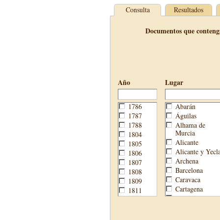
Consulta
Resultados
Documentos que conteng
Año
Lugar
1786
Abarán
1787
Águilas
1788
Alhama de
Murcia
1804
Alicante
1805
Alicante y Yecl
1806
Archena
1807
Barcelona
1808
Caravaca
1809
Cartagena
1811
Cehegín
1813
Cieza
1814
Fortuna
1820