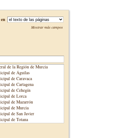
en
Mostrar más campos
ral de la Región de Murcia
cipal de Águilas
cipal de Caravaca
cipal de Cartagena
cipal de Cehegín
cipal de Lorca
icipal de Mazarrón
cipal de Murcia
cipal de San Javier
cipal de Totana
cipal de Yecla
unicipal de Alhama de Murcia
adre Salmerón de Cieza